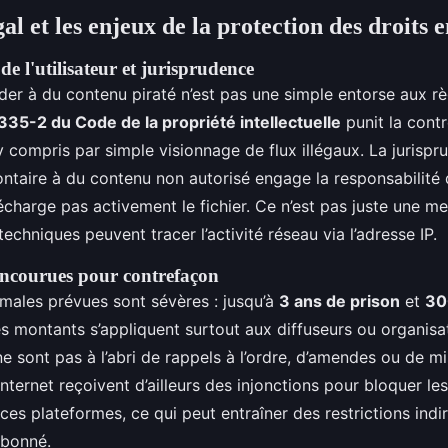
al et les enjeux de la protection des droits 
de l'utilisateur et jurisprudence
er à du contenu piraté n’est pas une simple entorse aux règ
335-2 du Code de la propriété intellectuelle
punit la cont
 y compris par simple visionnage de flux illégaux. La jurispr
ntaire à du contenu non autorisé engage la responsabilité de
écharge pas activement le fichier. Ce n’est pas juste une m
techniques peuvent tracer l’activité réseau via l’adresse IP.
encourues pour contrefaçon
males prévues sont sévères : jusqu’à
3 ans de prison
et
30
es montants s’appliquent surtout aux diffuseurs ou organisat
 ne sont pas à l’abri de rappels à l’ordre, d’amendes ou de 
nternet reçoivent d’ailleurs des injonctions pour bloquer le
ces plateformes, ce qui peut entraîner des restrictions indir
abonné.