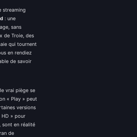
e streaming
ad
: une
page, sans
x de Troie, des
ie qui tournent
ous en rendiez
able de savoir
le vrai piège se
on « Play » peut
rtaines versions
ur HD » pour
 sont en réalité
cran de