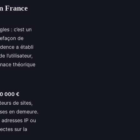
en France
les : c’est un
refaçon de
udence a établi
 l’utilisateur,
enace théorique
0 000 €
eurs de sites,
mises en demeure.
s adresses IP ou
ectes sur la