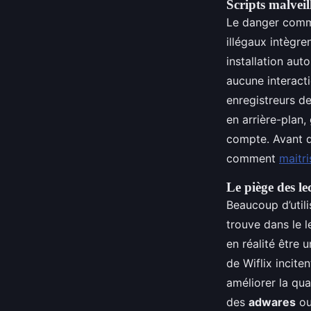
Scripts malveil
Le danger comme
illégaux intègr
installation aut
aucune interact
enregistreurs d
en arrière-plan
compte. Avant de
comment
maitri
Le piège des le
Beaucoup d’utili
trouve dans le 
en réalité être 
de Wiflix incite
améliorer la qua
des
adwares
ou