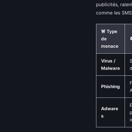
publicités, ral
comme les SMS o
🚨 Type
de
menace
Virus /
S
Malware
d
F
Phishing
E
Adware
s
i