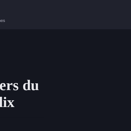
nes
ers du
lix