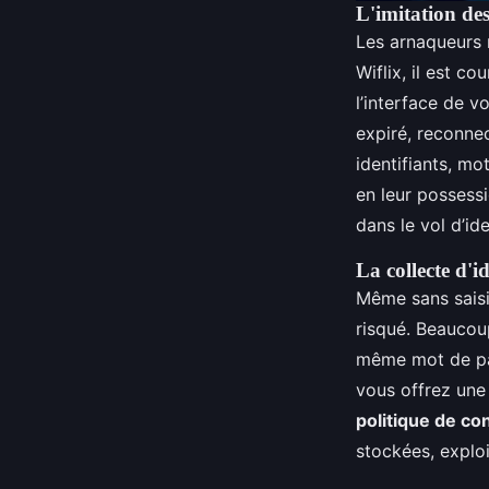
L'imitation de
Les arnaqueurs n
Wiflix, il est c
l’interface de v
expiré, reconne
identifiants, m
en leur possess
dans le vol d’id
La collecte d'id
Même sans saisir
risqué. Beaucou
même mot de pas
vous offrez une 
politique de con
stockées, explo