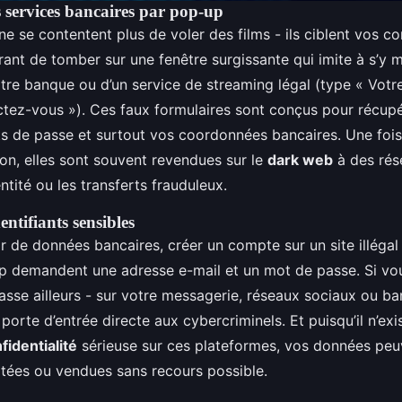
s services bancaires par pop-up
e se contentent plus de voler des films - ils ciblent vos c
ourant de tomber sur une fenêtre surgissante qui imite à s’y
otre banque ou d’un service de streaming légal (type « Votr
ctez-vous »). Ces faux formulaires sont conçus pour récup
ots de passe et surtout vos coordonnées bancaires. Une foi
ion, elles sont souvent revendues sur le
dark web
à des rés
entité ou les transferts frauduleux.
entifiants sensibles
 de données bancaires, créer un compte sur un site illégal 
p demandent une adresse e-mail et un mot de passe. Si vous
se ailleurs - sur votre messagerie, réseaux sociaux ou ba
porte d’entrée directe aux cybercriminels. Et puisqu’il n’ex
fidentialité
sérieuse sur ces plateformes, vos données peu
itées ou vendues sans recours possible.