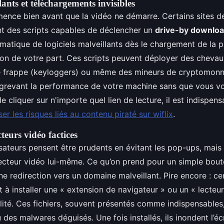
lants et téléchargements invisibles
nce bien avant que la vidéo ne démarre. Certains sites d
ent des scripts capables de déclencher un
drive-by downlo
omatique de logiciels malveillants dès le chargement de la 
ion de votre part. Ces scripts peuvent déployer des chevau
e frappe (keyloggers) ou même des mineurs de cryptomonna
, grevant la performance de votre machine sans que vous v
 cliquer sur n'importe quel lien de lecture, il est indispens
ser les risques liés au contenu piraté sur wiflix
.
cteurs vidéo factices
sateurs pensent être prudents en évitant les pop-ups, mais 
lecteur vidéo lui-même. Ce qu’on prend pour un simple bout
une redirection vers un domaine malveillant. Pire encore : ce
nt à installer une « extension de navigateur » ou un « lecte
lité. Ces fichiers, souvent présentés comme indispensables,
 des malwares déguisés. Une fois installés, ils inondent l’é