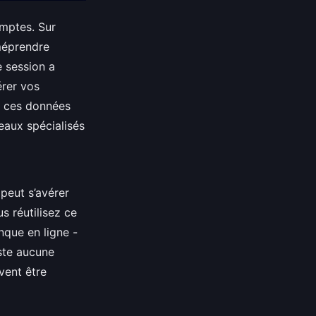
omptes. Sur
 méprendre
e session a
érer vos
s ces données
eaux spécialisés
peut s’avérer
 réutilisez ce
nque en ligne -
iste aucune
vent être