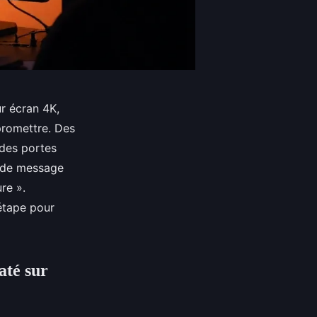
ur écran 4K,
promettre. Des
 des portes
s de message
re ».
étape pour
até sur