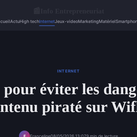
Info Entrepreneuriat
📰
cueil
Actu
High tech
Internet
Jeux-video
Marketing
Matériel
Smartpho
INTERNET
 pour éviter les dang
ntenu piraté sur Wif
Franceline
08/05/2026 13:07
9 min de lecture
F